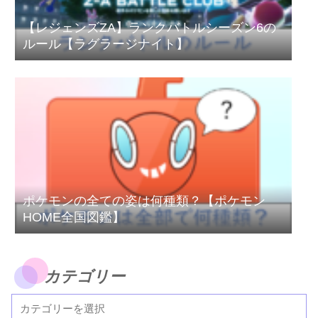
【レジェンズZA】ランクバトルシーズン6の
ルール【ラグラージナイト】
ポケモンの全ての姿は何種類？【ポケモン
HOME全国図鑑】
カテゴリー