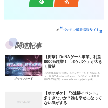
ポケモン最新情報サイト
関連記事
【衝撃】DeNAゲーム事業、利益
8000%超増！「ポケポケ」が大き
く貢献
上の画像出典元 元スレ スポンサーリンク Yahoo!ニ
ュース @YahooNewsTopics 【DeNAゲーム事業 利
ポケモンカード
益8000%超増】 news.yahoo.co.jp/pickup/6 […]
【ポケポケ】「5連勝イベント」
多すぎないか？誰も幸せになって
ない気がする