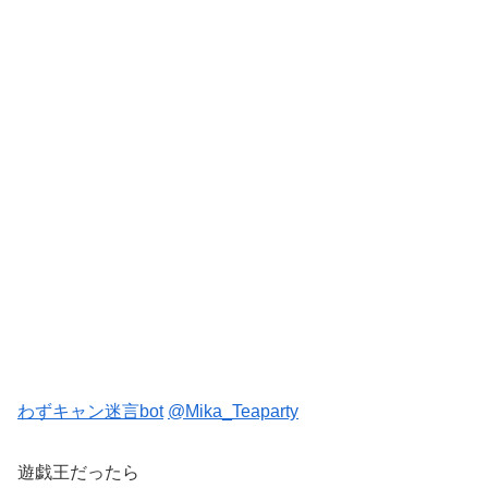
わずキャン迷言bot
@Mika_Teaparty
遊戯王だったら