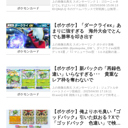
上の画像出典元 スポンサーリンク 1：ゴローニャ＠
ひでん:すぱスパイス投稿日：2025/03/06 15:06:13
ポケモンカード
ID:QlkIj/LQ 今のゲームバランスで対戦推しは無理で
しょ 4：パルキア＠バクーダナイト投稿日： […]
【ポケポケ】「ダークライex」あ
まりに強すぎる 海外大会でとん
でも勝率を叩き出す
上の画像出典元 スポンサーリンク ポケポケ攻略
@GameWith @pokepoke_GW ＼ ダークライex採用
ポケモンカード
デッキ3選 ／ 1⃣ マニューラex型 ・1エネ起動の速攻
[…]
【ポケポケ】新パックの「再録色
違い」いらなすぎる･･･ 貴重な
レア枠を奪わないで
上の画像出典元 スポンサーリンク 1：ジュプトル＠
ハートスイーツ投稿日：2025/04/30 17:19:11
ポケモンカード
ID:axoQ.EiE 雑魚☆1より酷いわこれマジで何考えて
んの？そして何故誰も文句言わない？ 5：ボクレー
[…]
【ポケポケ】俺よりホモ臭い『ゴ
ッドパック』引いた奴おる？Xで
「ゴッドパック 色違い」で検索