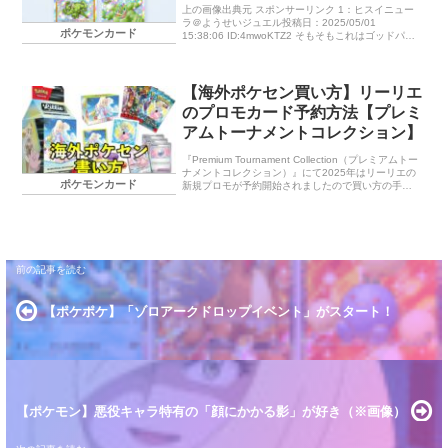
すると悲しくなる
上の画像出典元 スポンサーリンク 1：ヒスイニュー
ラ＠ようせいジュエル投稿日：2025/05/01
ポケモンカード
15:38:06 ID:4mwoKTZ2 そもそもこれはゴッドパッ
クなのか？ 12：モルペコ＠ダクマのおやつ投稿日：
20 […]
【海外ポケセン買い方】リーリエ
のプロモカード予約方法【プレミ
アムトーナメントコレクション】
『Premium Tournament Collection（プレミアムトー
ナメントコレクション）』にて2025年はリーリエの
ポケモンカード
新規プロモが予約開始されましたので買い方の手順
を紹介します。個人輸入（通販）で簡単ですがエラ
ーが出る場合の対処法や価格や発売日はいつ？など
紹介します。
【ポケポケ】「ゾロアークドロップイベント」がスタート！
【ポケモン】悪役キャラ特有の「顔にかかる影」が好き（※画像）