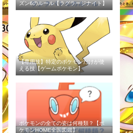
ズン6のルール【ラグラージナイト】
【専用技】特定のポケモンだけが使
える技【ゲームポケモン】
ポケモンの全ての姿は何種類？【ポ
ケモンHOME全国図鑑】