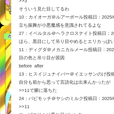
>>3
そういう見た目してるわ
10：
カイオーガ＠ルアーボール
投稿日：2025/0
立ち振舞が小悪魔感を意識されてるよな
27：
イベルタル＠ヘラクロスナイト
投稿日：202
ほら、黒目にして吊り目やめるとエリカっぽ
11：
ディグダ＠メカニカルメール
投稿日：2025
目の色と吊り目が原因
before
after
13：
ヒスイジュナイパー＠イエッサンのけ
投稿
自分も前から思って言語化は出来んかったが
>>11
で腑に落ちた
24：
パピモッチ＠ヤシのミルク
投稿日：2025/0
>>11