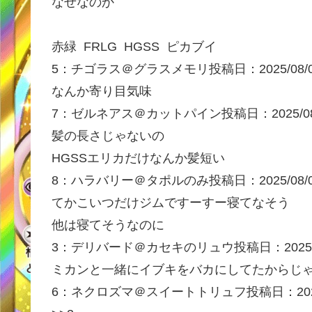
なぜなのか
赤緑
FRLG
HGSS
ピカブイ
5：
チゴラス＠グラスメモリ
投稿日：2025/08/
なんか寄り目気味
7：
ゼルネアス＠カットパイン
投稿日：2025/0
髪の長さじゃないの
HGSSエリカだけなんか髪短い
8：
ハラバリー＠タポルのみ
投稿日：2025/08/
てかこいつだけジムですーすー寝てなそう
他は寝てそうなのに
3：
デリバード＠カセキのリュウ
投稿日：2025/
ミカンと一緒にイブキをバカにしてたからじ
6：
ネクロズマ＠スイートトリュフ
投稿日：202