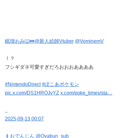
眠瑠おみ🐺💤@新人絵師Vtuber
@VominemV
！？
フシギダネ可愛すぎだろおおおああああ
#NintendoDirect
#ぽこあポケモン
pic.x.com/DS1HRQJvYZ
x.com/poke_times/sta…
2025-09-13 00:07
🍢おでんじん
@Oyabun_sub