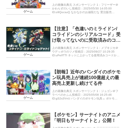
上の画像出典元 スポンサーリンク 1：フリーザー＠
かわらずのいし投稿日：2025/05/30 14:05:00
ゲーム
ID:o9QocsuQ なかなかのお値段だな 受注販売
29,700円 税込 約H21×W20. […]
【注意】「色違いのミライドン/
コライドンのシリアルコード」受
け取ってないのに受取済みのコー
ドが発生している模様
上の画像出典元 スポンサーリンク 1：メブキジカ＠
ウデッポウのツメ投稿日：2025/09/27 10:29:35
ゲーム
ID:uPeIfTTI ネットに上がってる使用済みコードから
法則性を見つけて、それを基に入力してる輩がいる
[…]
【朗報】近年のバンダイのポケモ
ン玩具売上が連続100億超えの最
高売上更新し続けてる件
上の画像出典元 スポンサーリンク 1：ジュゴン＠フ
ラベベのかふん投稿日：2025/05/08 16:25:46
ゲーム
ID:gS2s3VnU バンダイのポケモン玩具→ ポケモン
キッズ、ゲーセンの商品、お菓子、ガチャガチャ 21
[…]
【ポケモン】サーナイトのアニメ
「明日もサーナイトと」公開！