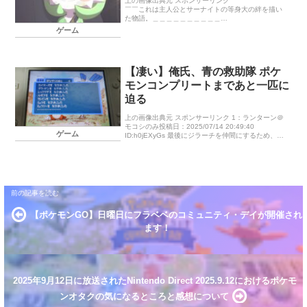
上の画像出典元 スポンサーリンク ￣￣￣￣￣￣￣￣
￣￣これは主人公とサーナイトの等身大の絆を描い
た物語。＿＿＿＿＿＿＿＿＿＿
https://t.co/NVUWZCm8Sd #POKETOON
ゲーム
pic.twitter.c […]
【凄い】俺氏、青の救助隊 ポケ
モンコンプリートまであと一匹に
迫る
上の画像出典元 スポンサーリンク 1：ランターン＠
モコシのみ投稿日：2025/07/14 20:49:40
ゲーム
ID:h0jEXyGs 最後にジラーチを仲間にするため、ラ
ストダンス行きます!！ 3：オコリザル＠ソルト投稿
日： […]
【ポケモンGO】日曜日にフラベベのコミュニティ・デイが開催され
ます！
2025年9月12日に放送されたNintendo Direct 2025.9.12におけるポケモ
ンオタクの気になるところと感想について