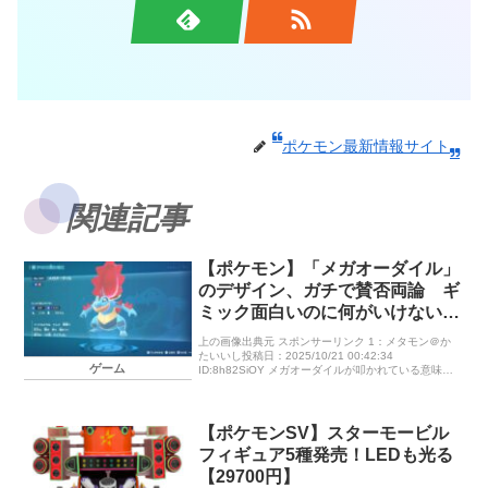
ポケモン最新情報サイト
関連記事
【ポケモン】「メガオーダイル」
のデザイン、ガチで賛否両論 ギ
ミック面白いのに何がいけないん
だ？
上の画像出典元 スポンサーリンク 1：メタモン＠か
たいいし投稿日：2025/10/21 00:42:34
ゲーム
ID:8h82SiOY メガオーダイルが叩かれている意味が
わからない なんで？良いデザインしてるのに 5：イ
キリン […]
【ポケモンSV】スターモービル
フィギュア5種発売！LEDも光る
【29700円】