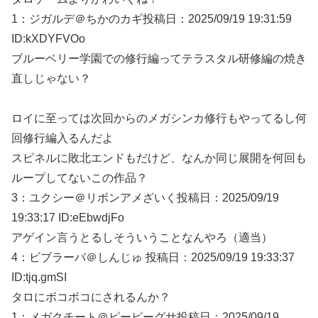
1：
ジガルデ＠ちかのカギ
投稿日：2025/09/
19 19:31:59
ID:kXDYFVOo
ブルーベリー学園での修行編ってテラスタル研修編の焼き
直しじゃない？
ロイに至っては次回からのメガシンカ修行もやってるし何
回修行編入るんだよ
スピネルに敗北エンドもだけど、なんか同じ展開を何回も
ループしてないこの作品？
3：
ユクシー＠リボンアメざいく
投稿日：2025/09/
19
19:33:17 ID:eEbwdjFo
アゲイン言うとるしそういうことなんやろ（適当）
4：
ビブラーバ＠しんじゅ
投稿日：2025/09/
19 19:33:37
ID:tjq.gmSI
タロにボコボコにされるんか？
1：
メガクチート＠ピーピーグサ
投稿日：2025/09/
19