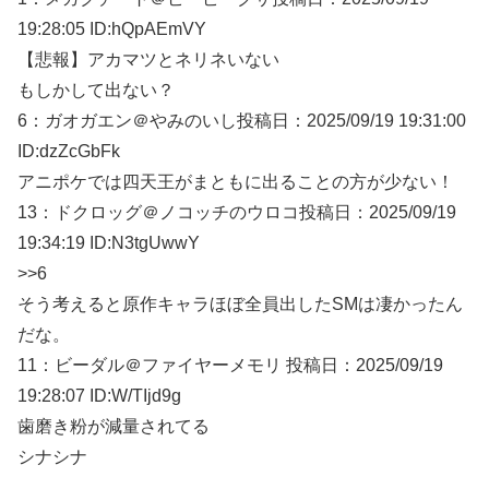
19:28:05 ID:hQpAEmVY
【悲報】アカマツとネリネいない
もしかして出ない？
6：
ガオガエン＠やみのいし
投稿日：2025/09/
19 19:31:00
ID:dzZcGbFk
アニポケでは四天王がまともに出ることの方が少ない！
13：
ドクロッグ＠ノコッチのウロコ
投稿日：2025/09/
19
19:34:19 ID:N3tgUwwY
>>6
そう考えると原作キャラほぼ全員出したSMは凄かったん
だな。
11：
ビーダル＠ファイヤーメモリ
投稿日：2025/09/
19
19:28:07 ID:W/TIjd9g
歯磨き粉が減量されてる
シナシナ