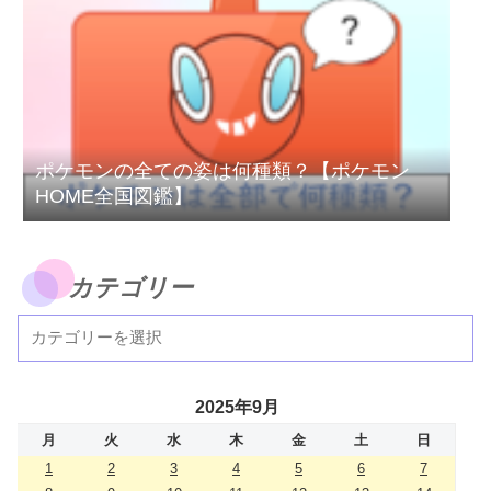
ポケモンの全ての姿は何種類？【ポケモン
HOME全国図鑑】
カテゴリー
2025年9月
月
火
水
木
金
土
日
1
2
3
4
5
6
7