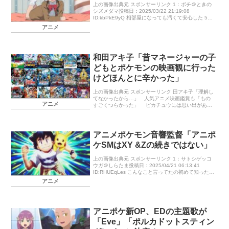
上の画像出典元 スポンサーリンク 1：ボチ＠ときの
シズメダマ投稿日：2025/03/22 21:19:08
ID:kbPkE9yQ 相部屋になっても汚くて安心した 5：
イキリンコ＠けいけんアメM投稿日：2025/03/2 […]
アニメ
和田アキ子「昔マネージャーの子
どもとポケモンの映画観に行った
けどほんとに辛かった」
上の画像出典元 スポンサーリンク 田アキ子「理解し
てなかったから…」 人気アニメ映画鑑賞も「もの
アニメ
すごくつらかった」 ピカチュウには思い出がある
という和田。「マネジャーの子供と一緒にピカチュ
ウの映画見に行っ […]
アニメポケモン音響監督「アニポ
ケSMはXY &Zの続きではない」
上の画像出典元 スポンサーリンク 1：サトシゲッコ
ウガ＠しらたま投稿日：2025/04/21 06:13:41
ID:RHUEqLes こんなこと言ってたの初めて知ったわ
あれやっぱりパラレルなのか？ →色々なチャレンジ
アニメ
[…]
アニポケ新OP、EDの主題歌が
「Eve」「ポルカドットスティン