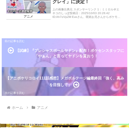
グレイ」に決定！
上の画像出典元 スポンサーリンク 1：ミミロル＠エ
ネコのしっぽ投稿日：2025/10/03 20:26:42
アニメ
ID:Ah7oVpZM Eveさん、呪術お兄さんからポケモン
お兄さんになる！ おめw アニポケは10月31日（ […]
【試練】『プレシャスボールヤドン』配布！ポケセンスタッフに
「やぁん」と言ってヤドンを貰おう！
【アニポケリコロイ111話感想】メガボルテージ編最終回「強く、高み
を目指して」
ホーム
アニメ