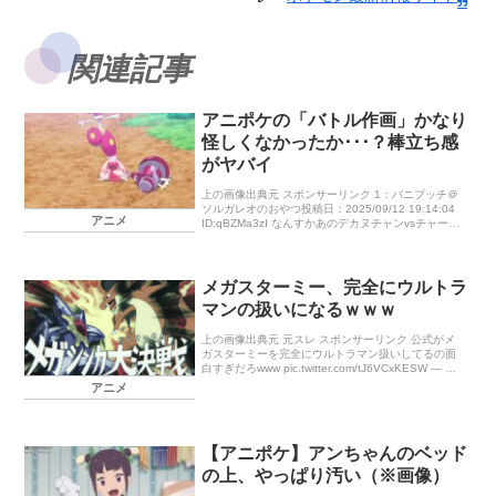
関連記事
アニポケの「バトル作画」かなり
怪しくなかったか･･･？棒立ち感
がヤバイ
上の画像出典元 スポンサーリンク 1：バニプッチ＠
ソルガレオのおやつ投稿日：2025/09/12 19:14:04
アニメ
ID:qBZMa3zI なんすかあのデカヌチャンvsチャーレ
ム 2：メガミュウツーX＠こううんのおこう投 […]
メガスターミー、完全にウルトラ
マンの扱いになるｗｗｗ
上の画像出典元 元スレ スポンサーリンク 公式がメ
ガスターミーを完全にウルトラマン扱いしてるの面
白すぎだろwww pic.twitter.com/tJ6VCxKESW — ま
ああっど@Anime (@1145 […]
アニメ
【アニポケ】アンちゃんのベッド
の上、やっぱり汚い（※画像）