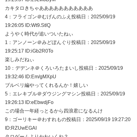
カキタロきちゃあああああああああああ
4：
フライゴン＠むげんのふえ
投稿日：2025/09/
19
19:26:05 ID:Wt9.StlQ
ようやく時代が追いついたねぃ
1：
アンノーン＠みどぼんぐり
投稿日：2025/09/
19
19:25:17 ID:iGb2R0To
楽しみだねぃ
10：
デデンネ＠くろいろたまいし
投稿日：2025/09/
19
19:32:46 ID:Em/gMXpU
ブルベリ編やってくれるんか！嬉しい
5：
エレキブル＠ダウジングマシン
投稿日：2025/09/
19
19:26:13 ID:eEbwdjFo
この場合一年経っとるから四浪君になるんけ
9：
ゴーリキー＠わすれもの
投稿日：2025/09/
19 19:27:20
ID:RZUwEGAI
タロゲームよりかわいくね？