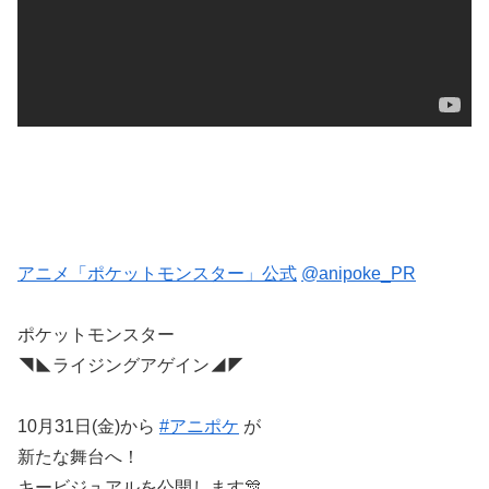
アニメ「ポケットモンスター」公式
@anipoke_PR
ポケットモンスター
◥◣ライジングアゲイン◢◤
10月31日(金)から
#アニポケ
が
新たな舞台へ！
キービジュアルを公開します🎊