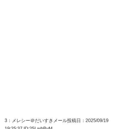
3：
メレシー＠だいすきメール
投稿日：2025/09/
19
19:25:37 ID:25LwbByM