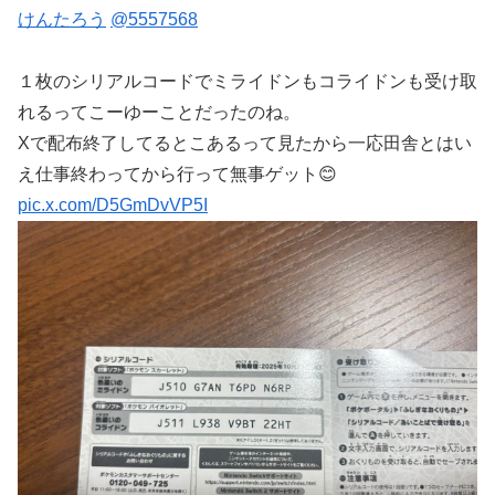
けんたろう
@5557568
１枚のシリアルコードでミライドンもコライドンも受け取
れるってこーゆーことだったのね。
Xで配布終了してるとこあるって見たから一応田舎とはい
え仕事終わってから行って無事ゲット😊
pic.x.com/D5GmDvVP5I