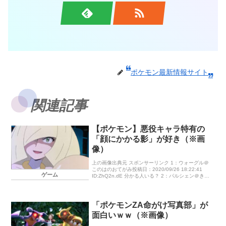
ポケモン最新情報サイト
関連記事
【ポケモン】悪役キャラ特有の
「顔にかかる影」が好き（※画
像）
上の画像出典元 スポンサーリンク 1：ウォーグル＠
このはのおてがみ投稿日：2020/09/26 18:22:41
ゲーム
ID:ZhQ2n.dE 分かる人いる？ 2：パルシェン＠きん
のたま投稿日：2020/09/26 18:23 […]
「ポケモンZA命がけ写真部」が
面白いｗｗ（※画像）