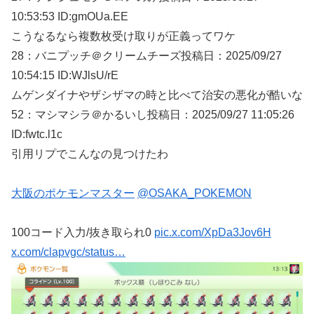
10:53:53 ID:gmOUa.EE
こうなるなら複数枚受け取りが正義ってワケ
28：
バニプッチ＠クリームチーズ
投稿日：2025/09/
27
10:54:15 ID:WJlsU/rE
ムゲンダイナやザシザマの時と比べて治安の悪化が酷いな
52：
マシマシラ＠かるいし
投稿日：2025/09/
27 11:05:26
ID:fwtc.l1c
引用リプでこんなの見つけたわ
大阪のポケモンマスター
@OSAKA_POKEMON
100コード入力/抜き取られ0
pic.x.com/XpDa3Jov6H
x.com/clapvgc/status…