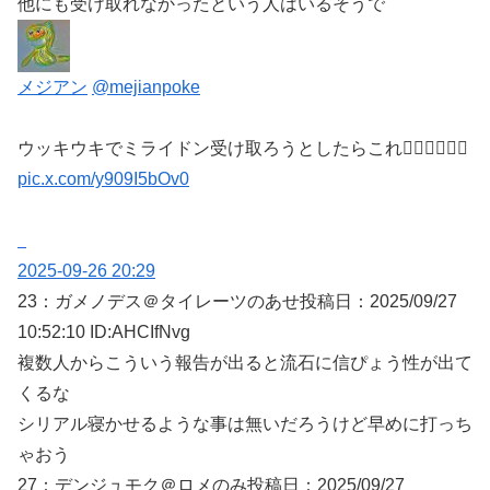
他にも受け取れなかったという人はいるそうで
メジアン
@mejianpoke
ウッキウキでミライドン受け取ろうとしたらこれ😵‍💫😵‍💫😵‍💫
pic.x.com/y909I5bOv0
2025-09-26 20:29
23：
ガメノデス＠タイレーツのあせ
投稿日：2025/09/
27
10:52:10 ID:AHCIfNvg
複数人からこういう報告が出ると流石に信ぴょう性が出て
くるな
シリアル寝かせるような事は無いだろうけど早めに打っち
ゃおう
27：
デンジュモク＠ロメのみ
投稿日：2025/09/
27