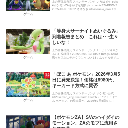
上の画像出典元 スポンサーリンク いろは @ir_poke
#ポケモンZA命がけ写真部 pic.x.com/vS7izBEWa5
2025-10-30 18:52 ささなき @sasanaki_naki #ポケ
モンZA命 […]
ゲーム
「等身大サーナイトぬいぐるみ」
到着報告まとめ これは･･･生々
しいな！
上の画像出典元 スポンサーリンク 1：ヒトツキ＠か
るいし投稿日：2025/02/09 13:18:26 ID:5gN.Mfms
ゲーム
思った以上にデカくて生々しい 13：ムックル＠メダ
ルボックス投稿日：2025/02/09 1 […]
「ぽこ あ ポケモン」2026年3月5
日に発売決定！価格は8980円、
キーカード方式に賛否
上の画像出典元 スポンサーリンク ポケモン公式
@Pokemon_cojp Nintendo Switch 2 ソフト『ぽこ
ゲーム
あ ポケモン』の発売日が、2026年3月5日A […]
【ポケモンZA】SVのハイダイの
モーション、ZAのモブに流用さ