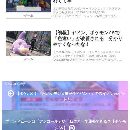
れてて草
上の画像出典元 スポンサーリンク 1：ツツケラ＠ラ
ブタのみ投稿日：2025/10/18 13:20:30
ゲーム
ID:RVbEN7rY このモーション、ZAのデブモブがよ
くやってるよね 2：クワガノン＠プラズマカード投
稿日：2 […]
【朗報】ヤドン、ポケモンZAで
「色違い」が改善される 分かり
やすくなったな！
上の画像出典元 スポンサーリンク 1：オオスバメ＠
ジュペッタナイト投稿日：2025/10/24 00:26:40
ゲーム
ID:2aXEPnbU わかりづらい色だったのがはっきりと
した紫色に変更された模様 ※旧通常 旧色違い ヒ
[…]
【ポケポケ】「水ポケモン大量発生イベント」でスイクンexゲッ
ト！
ブラッドムーンは「アンコール」や「ねごと」で連発できる？【ポケモ
ンSV】