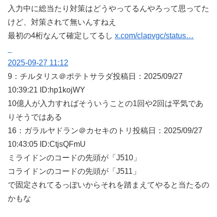
入力中に総当たり対策はどうやってるんやろって思ってた
けど、対策されて無いんすねえ
最初の4桁なんて確定してるし
x.com/clapvgc/status…
2025-09-27 11:12
9：
チルタリス＠ポテトサラダ
投稿日：2025/09/
27
10:39:21 ID:hp1kojWY
10億人が入力すればそういうことの1回や2回は平気であ
りそうではある
16：
ガラルヤドラン＠カセキのトリ
投稿日：2025/09/
27
10:43:05 ID:CtjsQFmU
ミライドンのコードの先頭が「J510」
コライドンのコードの先頭が「J511」
で固定されてるっぽいからそれを踏まえてやると当たるの
かもな