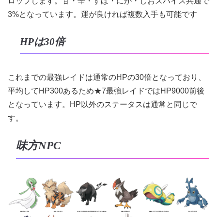
ロップします。甘・辛・すぱ・にが・しおスパイス共通で
3%となっています。運が良ければ複数入手も可能です
HPは30倍
これまでの最強レイドは通常のHPの30倍となっており、
平均してHP300あるため★7最強レイドではHP9000前後
となっています。HP以外のステータスは通常と同じで
す。
味方NPC