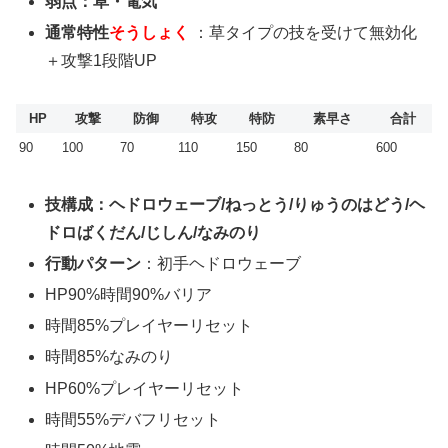
弱点：草・電気
通常特性
そうしょく
：草タイプの技を受けて無効化
＋攻撃1段階UP
HP
攻撃
防御
特攻
特防
素早さ
合計
90
100
70
110
150
80
600
技構成：ヘドロウェーブ/ねっとう/りゅうのはどう/ヘ
ドロばくだん/じしん/なみのり
行動パターン
：初手ヘドロウェーブ
HP90%時間90%バリア
時間85%プレイヤーリセット
時間85%なみのり
HP60%プレイヤーリセット
時間55%デバフリセット