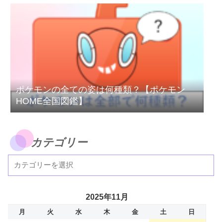
ポケモンの全ての姿は何種類？【ポケモン
HOME全国図鑑】
カテゴリー
2025年11月
月
火
水
木
金
土
日