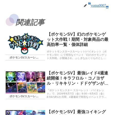
yomu0007
関連記事
【ポケモンSV】幻のポケモンゲ
ット大作戦！期間・対象商品の最
高効率一覧・個体詳細
ポケットモンスタースカーレット/バイオレット（ポ
ケモンSV）にて特別なイベント「幻のポケモンゲッ
ポケモンSVスカーレット・バイオレット
ト大作戦」が開催され、ふしぎなおくりものとして
配信になっていますので期限に入手方法・受け取り
方や対象商品の価格一覧とおすすめの効率の良い商
品について紹介します。対象商品が変更となってい
ます。毎回、期限ギリギリに売り切れなどあるため
【ポケモンSV】最強レイド4週連
早めにしておくのがいいと思います。 追記：韓国で
続開催！キラフロル・コノヨザ
はコードがなくなったため早期終了したこともあり
出来れば期間内お早めにすることをオススメしま
ル・リキキリン・ドドゲザンが登
す。
場
『ポケットモンスター スカーレット・バイオレッ
ト』で、2026年8月7日（金）9:00～9月4日（金）
ポケモンSVスカーレット・バイオレット
8:59の約1か月間、4週連続で特別なイベントテラレ
イドバトルとイベント大量発生が開催されます。 毎
週「さいきょうのあかし」を持った★7テラレイドポ
ケモンが登場するほか、それぞれのポケモンに関連
した大量発生イベントも実施。色違いや特別な「あ
【ポケモンSV】最強コイキング
かし」を持つポケモンも狙える豪華な内容となって