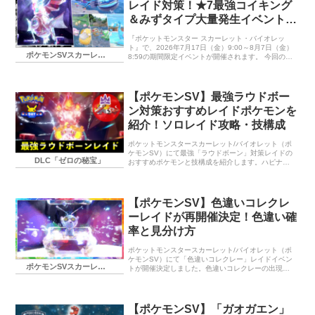
レイド対策！★7最強コイキング
います。 開催期間 2026年8月7日（金）9:00 ～ 9月
4日（金）8:59 毎週最強レイドと大量発生の内容が
＆みずタイプ大量発生イベントま
切り替わります。 第1弾（8月7日～8月14日） 最強
とめ【色違いは？】
キラフロルレイド キラフロル 最初に登場する…
『ポケットモンスター スカーレット・バイオレッ
ト』で、2026年7月17日（金）9:00～8月7日（金）
ポケモンSVスカーレット・バイオレット
8:59の期間限定イベントが開催されます。 今回の目
玉は、なんと「さいきょうのあかし」を持ったコイ
キングが★7黒い結晶のテラレイドバトルに登場する
こと。 さらに、オージャの湖ではヘイラッシャやシ
ャリタツたちの大量発生、各地では「あかし」を持
【ポケモンSV】最強ラウドボー
ったみずタイプのポケモンも普段より出会いやすく
ン対策おすすめレイドポケモンを
なります。 ★7「最強？コイキング」が登場！ 今回
のイベントテラレイドバトルでは、 ドラゴンテラス
紹介！ソロレイド攻略・技構成
タイプのコイキングが★7黒い結晶に出現します。
しかも、このコイキングには「さいきょうのあか
ポケットモンスタースカーレット/バイオレット（ポ
し」が付いています。…
ケモンSV）にて最強「ラウドボーン」対策レイドの
DLC「ゼロの秘宝」
おすすめポケモンと技構成を紹介します。ハピナス
とジャラランガでソロ攻略しました。
【ポケモンSV】色違いコレクレ
ーレイドが再開催決定！色違い確
率と見分け方
ポケットモンスタースカーレット/バイオレット（ポ
ケモンSV）にて「色違いコレクレー」レイドイベン
ポケモンSVスカーレット・バイオレット
トが開催決定しました。色違いコレクレーの出現確
率も紹介していきます。
【ポケモンSV】「ガオガエン」