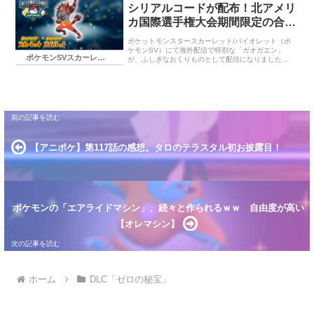
シリアルコードが配布！北アメリ
カ国際選手権大会期間限定の合言
葉
ポケットモンスタースカーレット/バイオレット（ポ
ケモンSV）にて海外配信で特別な「ガオガエン」
ポケモンSVスカーレット・バイオレット
が、ふしぎなおくりものとして配信になりました合
言葉や期限に入手方法・受け取り方について紹介し
ます。
【アニポケ】第117話の感想。タロのテラスタル初お披露目！
ポケモンの「エアライドマシン」、続々と作られるｗｗ 自由度が高い
【オレマシン】
ホーム
DLC「ゼロの秘宝」