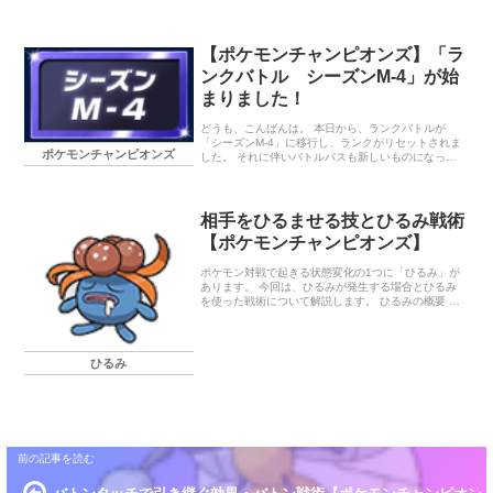
【ポケモンチャンピオンズ】「ラ
ンクバトル シーズンM-4」が始
まりました！
どうも、こんばんは。 本日から、ランクバトルが
「シーズンM-4」に移行し、ランクがリセットされま
ポケモンチャンピオンズ
した。 それに伴いバトルパスも新しいものになって
います。 今回のバトルパスでは、ジュカインがゲッ
トできるため、個人的には嬉しい報酬。 好きなポケ
モンなのにスカウトで全然出現しなくて困ってたと
ころでした。 あと、オーロンゲもスカウトで全然出
相手をひるませる技とひるみ戦術
てくれないので困っています。 今シーズンは、ジュ
【ポケモンチャンピオンズ】
カインゲットのためにも頑張ろうかと思います。 終
わりに… でも、今週末は「Pokémon GO Fest
2026：グローバル」で忙しいので、本格的に頑張る
ポケモン対戦で起きる状態変化の1つに「ひるみ」が
のは来週末からになりそうです。 ランキング参加中
あります。 今回は、ひるみが発生する場合とひるみ
ポケモン ラン…
を使った戦術について解説します。 ひるみの概要 ひ
るみは技の追加効果によってのみ発生ます。ひるみ
状態になると、そのターン行動 […]
ひるみ