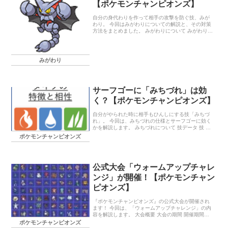
【ポケモンチャンピオンズ】
自分の身代わりを作って相手の攻撃を防ぐ技、みが
わり。 今回はみがわりについての解説と、その対策
方法をまとめました。 みがわりについて みがわりの
概要 技 みがわり 分類 へんか タイプ ノーマル PP
12 命中 ー 対 […]
みがわり
サーフゴーに「みちづれ」は効
く？【ポケモンチャンピオンズ】
自分がやられた時に相手もひんしにする技「みちづ
れ」。 今回は、みちづれの仕様とサーフゴーに効く
かを解説します。 みちづれについて 技データ 技 み
ちづれ 分類 変化 タイプ ゴースト PP 8 威力 ー 命中
ポケモンチャンピオンズ
ー 対象 […]
公式大会「ウォームアップチャレ
ンジ」が開催！【ポケモンチャン
ピオンズ】
『ポケモンチャンピオンズ』の公式大会が開催され
ます！ 今回は、「ウォームアップチャレンジ」の内
容を解説します。 大会概要 大会の期間 開催期間
は、 4月10日(金)11時～4月13日(月)10時59分。 エ
ポケモンチャンピオンズ
ントリー受付は […]