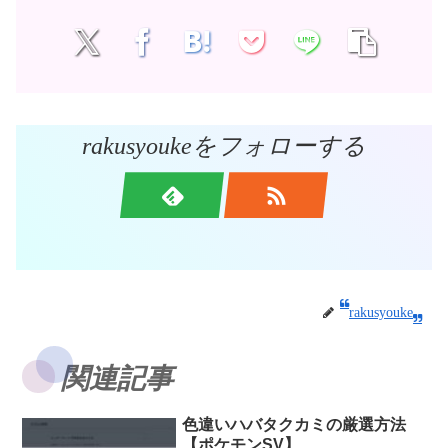
rakusyoukeをフォローする
rakusyouke
関連記事
色違いハバタクカミの厳選方法
【ポケモンSV】