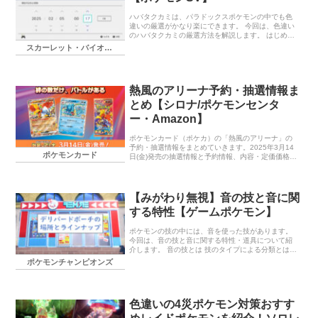
ハバタクカミは、パラドックスポケモンの中でも色
違いの厳選がかなり楽にできます。 今回は、色違い
のハバタクカミの厳選方法を解説します。 はじめに
ハバタクカミについて ハバタクカミは、『スカーレ
スカーレット・バイオレット
ット』でのみ出現するパラドッ […]
熱風のアリーナ予約・抽選情報ま
とめ【シロナ/ポケモンセンタ
ー・Amazon】
ポケモンカード（ポケカ）の「熱風のアリーナ」の
予約・抽選情報をまとめていきます。2025年3月14
ポケモンカード
日(金)発売の抽選情報と予約情報、内容・定価価格な
どまとめていきます。シロナやカスミなどが登場の
シールド戦対応のパックとなっています。シロナの
ガブリアスex SARが公開されました。
【みがわり無視】音の技と音に関
する特性【ゲームポケモン】
ポケモンの技の中には、音を使った技があります。
今回は、音の技と音に関する特性・道具について紹
介します。 音の技とは 技のタイプによる分類とは別
で、技ごとに音の技かどうかが設定されています。
ポケモンチャンピオンズ
相手が「みがわり」を使ってい […]
色違いの4災ポケモン対策おすす