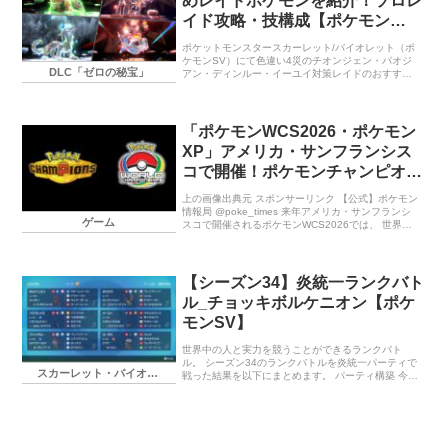
めレイドポケモンを紹介！ソロレ
イド攻略・技構成【ポケモン
SV】
ポケットモンスタースカーレット/バイオレット（ポ
ケモンSV）にて色違い4災のチオンジェン・パオジ
DLC「ゼロの秘宝」
アン・ディンルー・イーユイ対策レイドのおすすめ
ポケモンと技構成を紹介します。
「ポケモンWCS2026・ポケモン
XP」アメリカ・サンフランシス
コで開催！ポケモンチャンピオン
ズもWCSの対象ソフトに決定
上の画像出典元 スポンサーリンク 【公式】ポケモン
情報局 @poke_times 来年アメリカ・サンフランシ
ゲーム
スコで開催されるポケモンWCS2026では、 世界大
会をさらに楽しめる […]
【シーズン34】炎統一ランクバト
ル_チョッキボルケニオン【ポケ
モンSV】
世界中の人と実力を競うことができるランクバト
ル。 シーズン34のランクバトルを炎統一パーティで
スカーレット・バイオレット
戦った結果を以下にまとめます。 パーティ構築 今月
は幻ポケモンが解禁されたことで、ボルケニオンを
入れたパーティを考えました。 […]