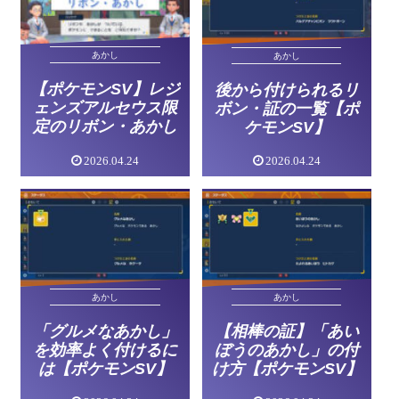
あかし
あかし
【ポケモンSV】レジ
後から付けられるリ
ェンズアルセウス限
ボン・証の一覧【ポ
定のリボン・あかし
ケモンSV】
2026.04.24
2026.04.24
あかし
あかし
「グルメなあかし」
【相棒の証】「あい
を効率よく付けるに
ぼうのあかし」の付
は【ポケモンSV】
け方【ポケモンSV】