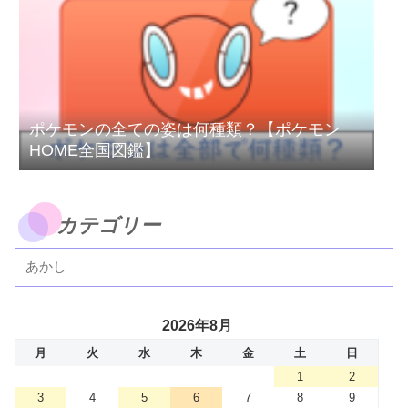
ポケモンの全ての姿は何種類？【ポケモン
HOME全国図鑑】
カテゴリー
2026年8月
月
火
水
木
金
土
日
1
2
3
4
5
6
7
8
9