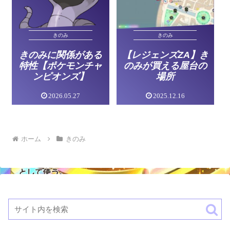
きのみ
きのみ
きのみに関係がある
【レジェンズZA】き
特性【ポケモンチャ
のみが買える屋台の
ンピオンズ】
場所
2026.05.27
2025.12.16
ホーム
きのみ