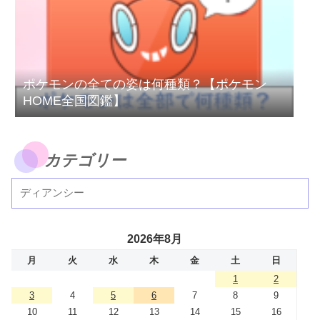
ポケモンの全ての姿は何種類？【ポケモン
HOME全国図鑑】
カテゴリー
2026年8月
月
火
水
木
金
土
日
1
2
3
4
5
6
7
8
9
10
11
12
13
14
15
16