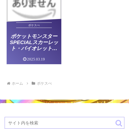
ポケスぺ
ポケットモンスター
SPECIALスカーレッ
ト・バイオレット第
3巻の発売日【ポケ
2025.03.19
スペSV編】
ホーム
ポケスぺ