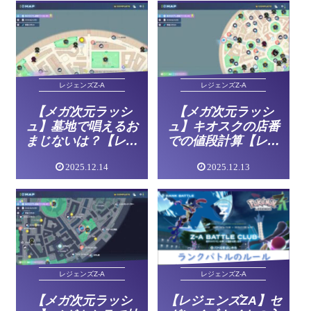
レジェンズZ-A
レジェンズZ-A
【メガ次元ラッシ
【メガ次元ラッシ
ュ】墓地で唱えるお
ュ】キオスクの店番
まじないは？【レジ
での値段計算【レジ
ェンズZA】
ェンズZA】
2025.12.14
2025.12.13
レジェンズZ-A
レジェンズZ-A
【レジェンズZA】セ
【メガ次元ラッシ