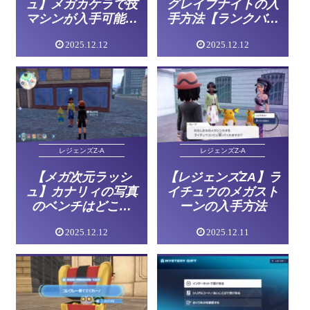
グレイブナイトの入
ュ】メガカケラで技
手方法【ランクバト
マシンが入手可能！
ル】
【レジェンズZA】
2025.12.12
2025.12.12
レジェンズZ-A
レジェンズZ-A
【メガ次元ラッシ
【レジェンズZA】ラ
ュ】カナリィの写真
イチュウのメガスト
のベンチはどこ？
ーンの入手方法
【レジェンズZA】
2025.12.12
2025.12.11