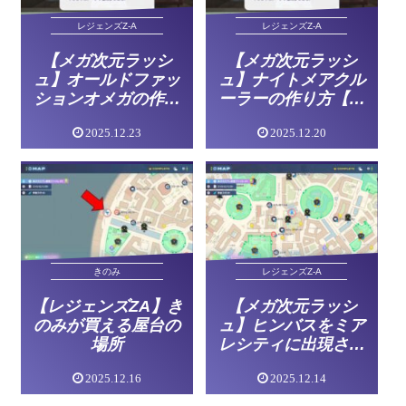
レジェンズZ-A
レジェンズZ-A
【メガ次元ラッシ
【メガ次元ラッシ
ュ】オールドファッ
ュ】ナイトメアクル
ションオメガの作り
ーラーの作り方【レ
方【レジェンズZA】
ジェンズZA】
2025.12.23
2025.12.20
きのみ
レジェンズZ-A
【レジェンズZA】き
【メガ次元ラッシ
のみが買える屋台の
ュ】ヒンバスをミア
場所
レシティに出現させ
る方法【レジェンズ
2025.12.16
2025.12.14
ZA】