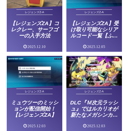
レジェンズZ-A
レジェンズZ-A
【レジェンズZA】コ
【レジェンズZA】受
レクレー、サーフゴ
け取り可能なシリア
ーの入手方法
ルコード一覧【ふし
ぎなおくりもの】
2025.12.10
2025.12.05
レジェンズZ-A
レジェンズZ-A
ミュウツーのミッシ
DLC『Ｍ次元ラッシ
ョンが配信開始！
ュ』ではルカリオが
【レジェンズZA】
新たなメガシンカ！
【レジェンズZA】
2025.12.03
2025.12.03