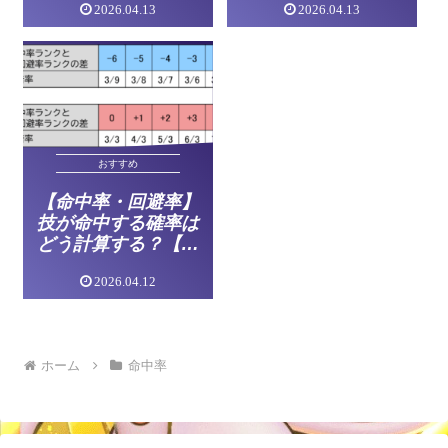
2026.04.13
2026.04.13
おすすめ
【命中率・回避率】
技が命中する確率は
どう計算する？【ポ
ケモンチャンピオン
2026.04.12
ズ】
ホーム
命中率