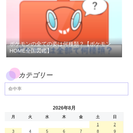
ポケモンの全ての姿は何種類？【ポケモン
HOME全国図鑑】
カテゴリー
2026年8月
月
火
水
木
金
土
日
1
2
3
4
5
6
7
8
9