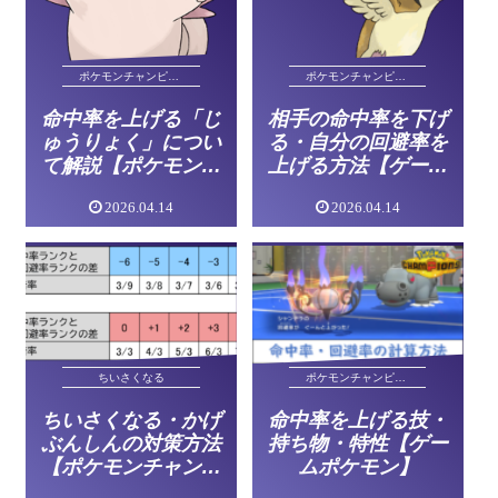
ポケモンチャンピオンズ
ポケモンチャンピオンズ
命中率を上げる「じ
相手の命中率を下げ
ゅうりょく」につい
る・自分の回避率を
て解説【ポケモンチ
上げる方法【ゲーム
ャンピオンズ】
ポケモン】
2026.04.14
2026.04.14
ポケモンチャンピオンズ
ちいさくなる
命中率を上げる技・
ちいさくなる・かげ
持ち物・特性【ゲー
ぶんしんの対策方法
ムポケモン】
【ポケモンチャンピ
オンズ】