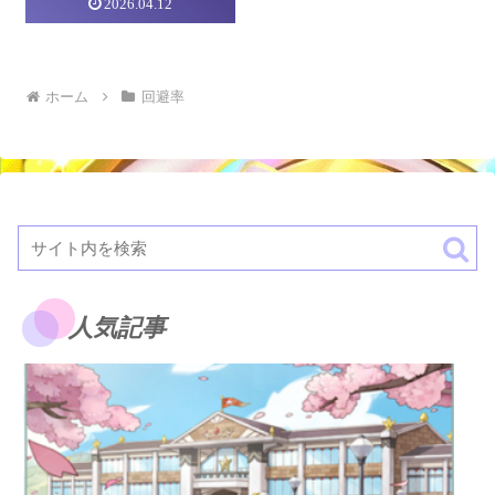
2026.04.12
ズ】
ホーム
回避率
人気記事