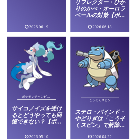
リフレクター・ひか
りのかべ・オーロラ
ベールの対策【ポケ
モンチャンピオン
2026.06.19
2026.06.18
ズ】
ポケモンチャンピオンズ
こうそくスピン
サイコノイズを受け
ステロ・バインド・
るとどうやっても回
やどりぎは「こうそ
復できない？【ポケ
くスピン」で解除！
モンチャンピオン
【ポケモンチャンピ
ズ】
2026.05.10
2026.04.22
オンズ】