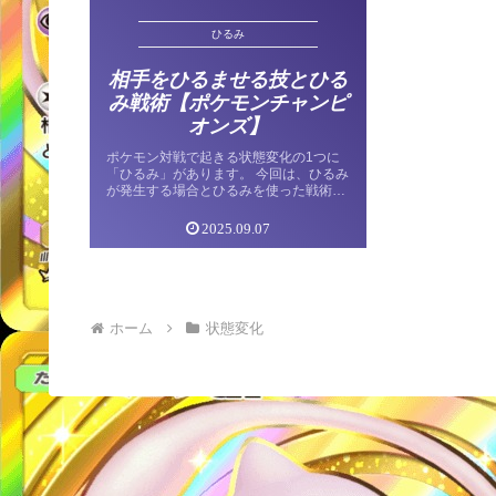
ひるみ
相手をひるませる技とひる
み戦術【ポケモンチャンピ
オンズ】
ポケモン対戦で起きる状態変化の1つに
「ひるみ」があります。 今回は、ひるみ
が発生する場合とひるみを使った戦術に
ついて解説します。 ひるみの概要 ひる
みは技の追加効果によってのみ発生ま
2025.09.07
す。ひるみ状態になると、そのターン行
動 […]
ホーム
状態変化