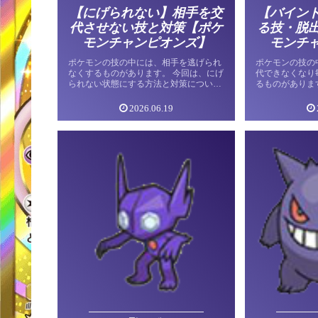
【にげられない】相手を交
【バイン
代させない技と対策【ポケ
る技・脱
モンチャンピオンズ】
モンチ
ポケモンの技の中には、相手を逃げられ
ポケモンの技の
なくするものがあります。 今回は、にげ
代できなくなり
られない状態にする方法と対策について
るものがありま
紹介します。 にげられない状態とは に
態にする方法と
げられない状態では、ポケモンを交代さ
について紹介し
2026.06.19
せることができません。 ターンが経過
概要 バインドと
[…]