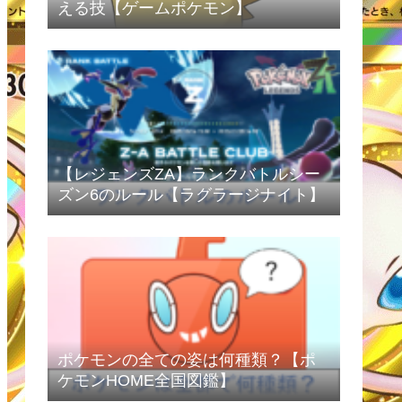
える技【ゲームポケモン】
【レジェンズZA】ランクバトルシー
ズン6のルール【ラグラージナイト】
ポケモンの全ての姿は何種類？【ポ
ケモンHOME全国図鑑】