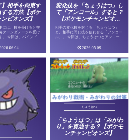
ド】相手を拘束す
変化技を「ちょうはつ」し
出する方法【ポケ
て「アンコール」すると？
ャンピオンズ】
【ポケモンチャンピオン
ズ】
中には、技を受けると交
相手の変化技を封じる「ちょうはつ」
毎ターンダメージを受け
と、相手に同じ技を使わせる「アンコー
す。 今回は、バインド状
ル」。 今回は、ちょうはつとアンコール
バインド状態の解除方法
を同時に使う場合について解説します。
ます。 バインド状態とは
ちょうはつとアンコールを重ねがけ ちょ
2026.06.04
2026.05.09
はポケモンの状態変 […]
うはつ→アンコールの場合 以下の3パ
[…]
ちょうはつ
「ちょうはつ」は「みがわ
り」を貫通する？【ポケモ
ンチャンピオンズ】