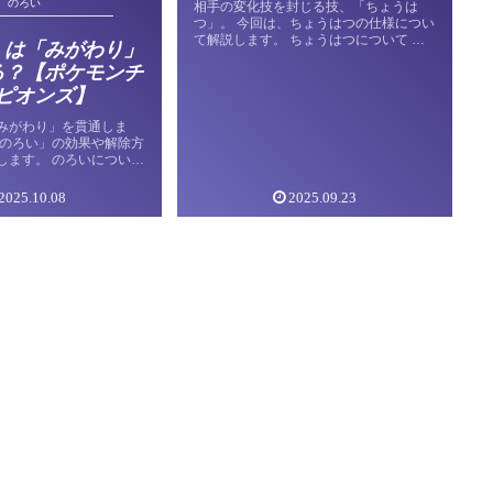
のろい
相手の変化技を封じる技、「ちょうは
つ」。 今回は、ちょうはつの仕様につい
て解説します。 ちょうはつについて 技
」は「みがわり」
データ 技 ちょうはつ 分類 へんか タイプ
る？【ポケモンチ
あく PP 20 命中 ー 対象 1体選択 効果 3
ターンの間、 […]
ピオンズ】
みがわり」を貫通しま
「のろい」の効果や解除方
します。 のろいについて
い 分類 変化 タイプ ゴ
命中 ー 対象 不定 効果 自
2025.10.08
2025.09.23
…]