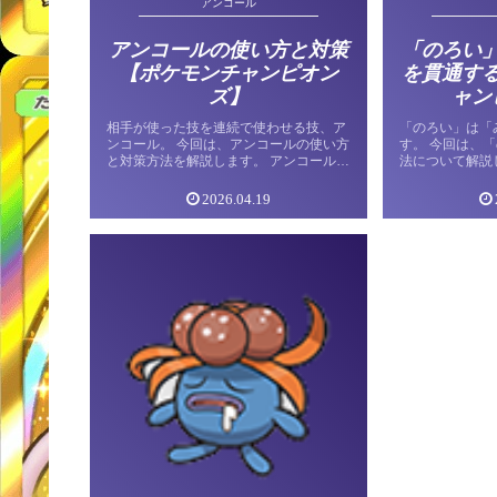
アンコール
アンコールの使い方と対策
「のろい
【ポケモンチャンピオン
を貫通す
ズ】
ャン
相手が使った技を連続で使わせる技、ア
「のろい」は「
ンコール。 今回は、アンコールの使い方
す。 今回は、
と対策方法を解説します。 アンコールに
法について解説
ついて 技データ 技 アンコール 分類 変化
技データ 技 のろ
タイプ ノーマル PP 8 命中 100 対象 1体
ースト PP 12 
2026.04.19
選択 効果 […]
分がゴーストタ [