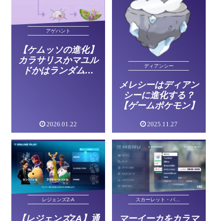
アゲハント
【ケムッソの進化】
カラサリスかマユル
ディアンシー
ドかはランダム？
【ゲームポケモン】
メレシーはディアン
シーに進化する？
【ゲームポケモン】
2026.01.22
2025.11.27
レジェンズZ-A
スカーレット・バイオレット
【レジェンズZA】通
マーイーカをカラマ