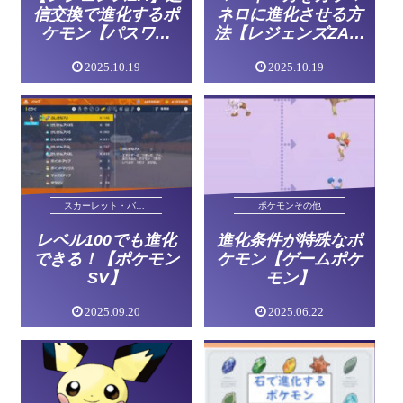
信交換で進化するポ
ネロに進化させる方
ケモン【パスワー
法【レジェンズZA・
ド】
ポケモンSV】
2025.10.19
2025.10.19
スカーレット・バイオレット
ポケモンその他
レベル100でも進化
進化条件が特殊なポ
できる！【ポケモン
ケモン【ゲームポケ
SV】
モン】
2025.09.20
2025.06.22