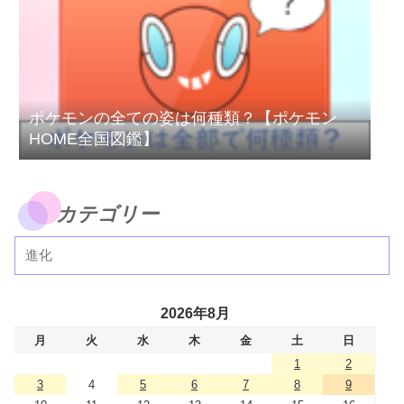
ポケモンの全ての姿は何種類？【ポケモン
HOME全国図鑑】
カテゴリー
2026年8月
月
火
水
木
金
土
日
1
2
3
4
5
6
7
8
9