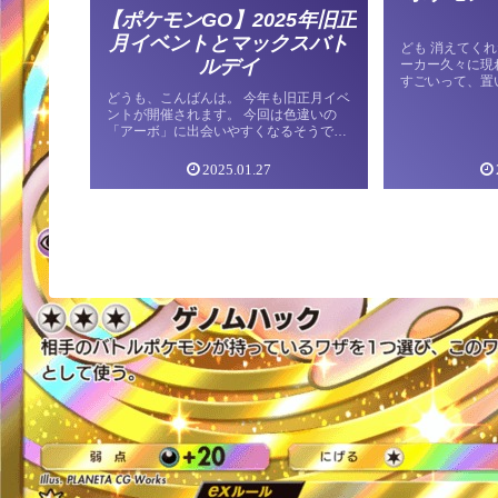
【ポケモンGO】2025年旧正
月イベントとマックスバト
ども 消えてく
ルデイ
ーカー久々に現れ
すごいって、置
どうも、こんばんは。 今年も旧正月イベ
ても1回で金ズ
ントが開催されます。 今回は色違いの
くない？てかマ
「アーボ」に出会いやすくなるそうで
話はおいておい
す。 さらに、週末には「キョダイマック
GOです。 月曜
スキングラー」のマックスバトルデイが
ンダー 火曜日
2025.01.27
控えています。 ゲットすれば、ダイマッ
ヤングース（転送
クスファイヤー戦で活躍してくれること
ドアワー ディア
間違いなしですね。 旧正月イベント イ
バトルデイ キ
ベント期間 イベントボーナス 野生で出
（14時～17時
会えるポケモン 2kmタマゴ 「キョダイ
クスマンデーが
マックスキングラー」の「マックスバト
マックスラプラ
ルデイ」 イベント期間 イベントボーナ
クスサンダーを取
ス 終わりに… 旧正月イベント イベント
化してください
期間 2025年1月29日（水）10:00～2月2
日（日）20:00まで イベントボーナス ポ
ケモン交換で「キラポ…