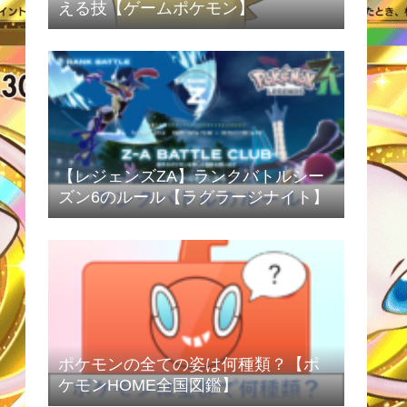
える技【ゲームポケモン】
【レジェンズZA】ランクバトルシー
ズン6のルール【ラグラージナイト】
ポケモンの全ての姿は何種類？【ポ
ケモンHOME全国図鑑】