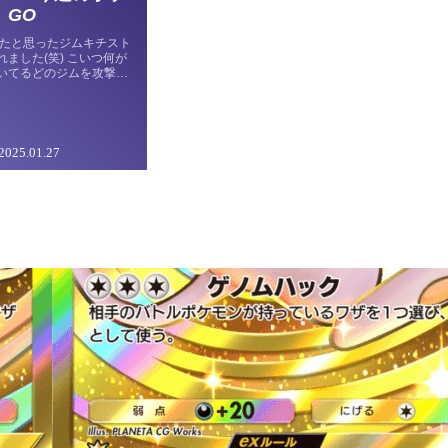
GO
れたと思ったジムキチスト
ました(笑) こいつ何が
いてるどのジムを攻撃し
リ飛んでくるんです。 怖
ジでキモくないｗ アホな
て、まずは今週のポケ
日 ・マックスマンデー サ
 ・スポットライトアワー
2025.01.27
飴2倍） 水曜日 ・レイ
ルガ 土曜日 ・マックス
ョダイマックスキングラー
） 今日はサンダーのマッ
開催されます。 キョダイ
ス・ゲンガー、ダイマッ
り合えずPL40まで強
。 タンク…