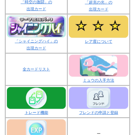
「時空の激闘」の
「超克の光」の
出現カード
出現カード
「シャイニングハイ」の
レア度について
出現カード
＿
全カードリスト
ミュウの入手方法
トレード機能
フレンドの申請と登録
ー