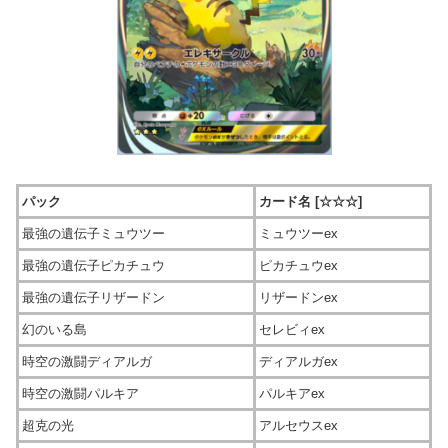
パック
カード名 [☆☆☆]
最強の遺伝子ミュウツー
ミュウツーex
最強の遺伝子ピカチュウ
ピカチュウex
最強の遺伝子リザードン
リザードンex
幻のいる島
セレビィex
時空の激闘ディアルガ
ディアルガex
時空の激闘パルキア
パルキアex
超克の光
アルセウスex