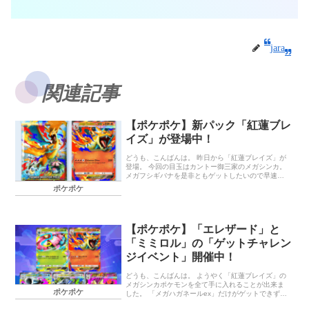
jara
関連記事
【ポケポケ】新パック「紅蓮ブレ
イズ」が登場中！
どうも、こんばんは。 昨日から「紅蓮ブレイズ」が
登場。 今回の目玉はカントー御三家のメガシンカ。
メガフシギバナを是非ともゲットしたいので早速引
いてきました。 まずは「メガカメックスex」ゲッ
ポケポケ
ト！ 次に「メガリザードンY ex」ゲット！ さらに
「そうじゅくエキス」のキラカードもゲット。 くさ
デッキで大いに活躍してくれそうです。 結局、「メ
ガフシギバナex」はゲットできませんでした。 今後
【ポケポケ】「エレザード」と
に期待です。 終わりに… 体調を崩して、只今療養中
です。 ランキング参加中ポケモン ランキング参加中
「ミミロル」の「ゲットチャレン
ポケモン好きな人達と仲良くいくグループ ランキン
ジイベント」開催中！
グ参加中ゲームブログやってる人の集まり場！
どうも、こんばんは。 ようやく「紅蓮ブレイズ」の
メガシンカポケモンを全て手に入れることが出来ま
ポケポケ
した。 「メガハガネールex」だけがゲットできず、
「メガリザードンex」が5枚も手に入って困っていま