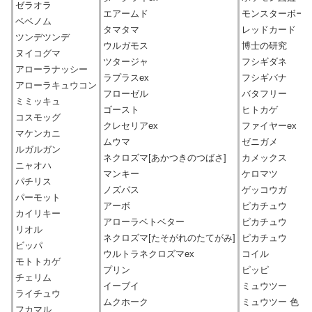
ゼラオラ
エアームド
モンスターボー
ベベノム
タマタマ
レッドカード
ツンデツンデ
ウルガモス
博士の研究
ヌイコグマ
ツタージャ
フシギダネ
アローラナッシー
ラプラスex
フシギバナ
アローラキュウコン
フローゼル
バタフリー
ミミッキュ
ゴースト
ヒトカゲ
コスモッグ
クレセリアex
ファイヤーex
マケンカニ
ムウマ
ゼニガメ
ルガルガン
ネクロズマ[あかつきのつばさ]
カメックス
ニャオハ
マンキー
ケロマツ
パチリス
ノズパス
ゲッコウガ
パーモット
アーボ
ピカチュウ
カイリキー
アローラベトベター
ピカチュウ
リオル
ネクロズマ[たそがれのたてがみ]
ピカチュウ
ビッパ
ウルトラネクロズマex
コイル
モトトカゲ
プリン
ピッピ
チェリム
イーブイ
ミュウツー
ライチュウ
ムクホーク
ミュウツー 色
フカマル