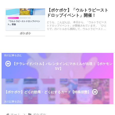
パピモッチなど子犬ポケモン達が大集合した周辺グ
ッズをゲットすることができますよ。 ゲットチャレ
ンジイベント イベント期間 ゲットできるプロモカー
【ポケポケ】「ウルトラビースト
ド 終わりに… ゲットチャレンジイベント イベント
ドロップイベント」開催！
期間 2026年7月19日（日）15:00～7月29日（水）
14:59 ゲットできるプロモカード ガーディ エモンガ
終わりに… 今月に「仮面ライダーゼッツ」と「スパ
どうも、こんばんは。 本日から、「ウルトラビース
イダーマン」の映画が公開されるので、8月のどこか
トドロップイベント」が開催されています。 「ひと
で、…
りで」のバトルから挑戦して、ウルトラビーストの
プロモカードを手に入れましょう！ 今回のレアカー
ポケポケ
ドは「ウルトラネクロズマex」になっています。 技
「シューゲイザー」はお互いの山札を上から5枚トラ
ッシュする効果があるので、上手く使えば相手を戦
意不能にすることが出来ます。 ウルトラビーストド
ロップイベント 開催期間 ゲットできるカード 終わ
りに… ウルトラビーストドロップイベント 開催期間
2025年6月4日（水）15：00～6月14日（土）14：
59 ゲットできるカード 「ウルトラネクロズマex」
「カ…
【テラレイドバトル】バレンタインにマホミルが出現！【ポケモン
SV】
【ポケポケ】どくの効果・どくにするカード【特殊状態】
ホーム
ポケポケ