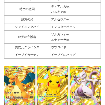
ディアルガex
時空の激闘
パルキアex
超克の光
アルセウスex
シャイニングハイ
モンスターボール
ソルガレオex
双天の守護者
ルナアーラex
異次元クライシス
ウツロイド
イーブイガーデン
イーブイのバッグ