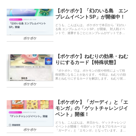
したが、これで一安心です。 さて、昨日から「ゲッ
トチャレンジイベント」が開催されています。 今回
はエレザードとミミロルのプロモカードがゲットで
【ポケポケ】「幻のいる島 エン
きます。 さらに、ヌメラ関連の周辺グッズを交換す
ブレムイベントSP」が開催中！
ることができますよ。 「エレザード」と「ミミロ
ル」の「ゲットチャレンジイベント」 イベント期間
ゲットできるプロモカード 終わりに… 「エレザー
どうも、こんばんは。 ポケポケで本日から「幻のい
ド」と「ミミロル」の「ゲットチャレンジイベン
る島 エンブレムイベントSP」が開催。 対人戦イベ
ト」 イベント期間 2026…
ントで、連勝するごとにエンブレムがゲットできま
す。 開催期間は2025年1月27日（月）14：59まで
ポケポケ
です。 自分は対人戦はあまり好きではないので、や
る気が起きません！ あと、全世界のプレイヤーのカ
ード総獲得枚数が400億枚達成ということで、特別イ
ラストの「ポケモン図鑑」カードがプレゼントされ
【ポケポケ】ねむりの効果・ねむ
ていました。 今回のイラストも中々好みです。 終わ
りに… 今月あたりにトレード機能が実装されるみた
りにするカード【特殊状態】
いですね。フレンドが前提条件だそうなので、近し
いフレンドがいない自分には無縁の機能になるかも
『ポケポケ』では、ポケモンの技や特性によって特
しれません。 ラン…
殊状態になることがあります。 今回は、ねむりの効
果とねむりにするカードを解説します。 ねむり状態
について ねむり状態の効果 「ねむり」になると、自
ポケポケ
分の番にワザとにげるが使えな […]
【ポケポケ】「ガーディ」と「エ
モンガ」の「ゲットチャレンジイ
ベント」開催！
どうも、こんばんは。 本日から、ゲットチャレンジ
イベントが開催！ 今回ゲットできるプロモカードは
ポケポケ
「ガーディ」と「エモンガ」となっています。 ま
た、ワンパチやガーディ、ヨーテリー、イワンコ、