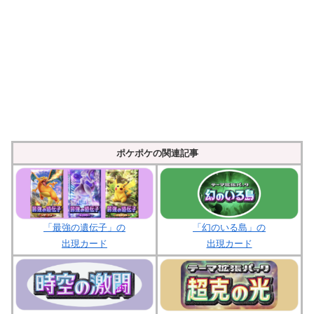
ポケポケの関連記事
「最強の遺伝子」の
「幻のいる島」の
出現カード
出現カード