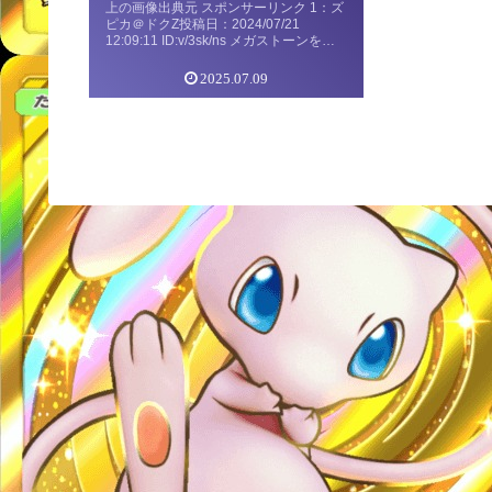
上の画像出典元 スポンサーリンク 1：ズ
ピカ＠ドクZ投稿日：2024/07/21
12:09:11 ID:v/3sk/ns メガストーンを配
った奴は絶対に許さないんだよ 2：アマ
ルス＠イバンのみ投稿日：2024/07/2 […]
2025.07.09