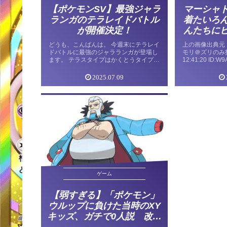
【ポケモンSV】最強ジャラ
マーシャ
ランガのテラレイドバトル
着たいろ
が開催決定！
んたちに
タジタジ
どうも、こんばんは。 今週末にテラレイ
上の画像出典元 
ラスト
ドバトルに最強のジャラランガが登場し
モリ＠ズリのみ投稿
ます。 テラスタイプはかくとうタイプで
12:41:20 ID
す。 ジャラランガはわざの種類が豊富な
ンなどんな感じ
ので、エスパーやフェアリータイプで挑
くんがビーチサ
2025.07.09
んでも弱点を突かれそうで怖いですね。
り、海の家 […]
とりあえず、初見は特性「てんねん」の
ピクシーで様子見しようと思います。 最
強のジャラランガ出現！？ イベント期間
出現ポケモン 終わりに… 最強のジャラ
ランガ出現！？ イベント期間 2025年7
月11日（金）9：00～7月14日（月）8：
59 2025年7月18日（金）9：00～7月21
日（月）8：59 出現ポケモン ★7：最強
のジャラランガ ★5：ハピナス（7月18
日（金…
ゲーム
【弱すぎる】「ポケモン」
ウルップに負けた当時のXY
キッズ、ガチで0人説 改造
してあの弱さってマジ？