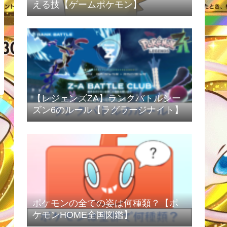
える技【ゲームポケモン】
【レジェンズZA】ランクバトルシー
ズン6のルール【ラグラージナイト】
ポケモンの全ての姿は何種類？【ポ
ケモンHOME全国図鑑】