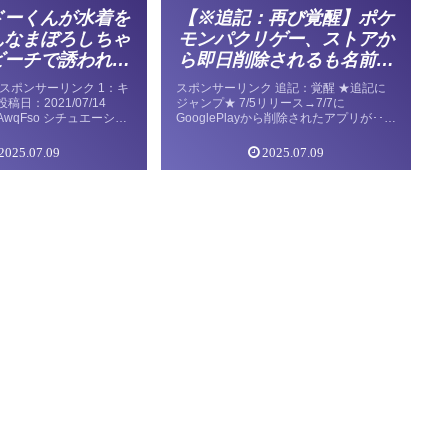
ドーくんが水着を
【※追記：再び覚醒】ポケ
んなまぼろしちゃ
モンパクリゲー、ストアか
ビーチで誘われて
ら即日削除されるも名前を
になってしまうイ
変えて転生する
スポンサーリンク 1：キ
スポンサーリンク 追記：覚醒 ★追記に
お願いします！
日：2021/07/14
ジャンプ★ 7/5リリース→7/7に
:W9AwqFso シチュエーショ
GooglePlayから削除されたアプリが･･･
でも大丈夫です！ましゃ
関連 【完全にアウト】ポケモンのパクリ
イドで逆ナンされてた
違法アプリ、ヤバすぎる 1：チョンチー
2025.07.09
2025.07.09
＠ナゾのみ […]