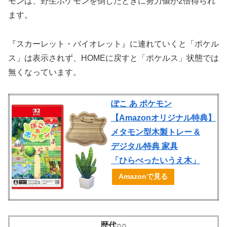
モンは、野生ポケモンを倒したときに努力値が2倍得られ
ます。
『スカーレット・バイオレット』に連れていくと「ポケル
ス」は表示されず、HOMEに戻すと「ポケルス」状態では
無くなっています。
ぽこ あ ポケモン
【Amazonオリジナル特典】
メタモン型木製トレー &
デジタル特典 家具
「ひらべったいうえ木」
Amazonで見る
歴代○○