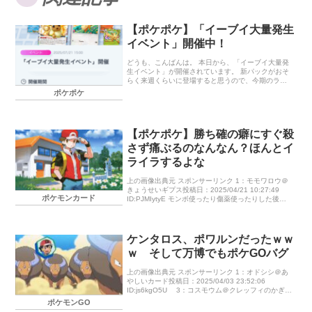
【ポケポケ】「イーブイ大量発生
イベント」開催中！
どうも、こんばんは。 本日から、「イーブイ大量発
生イベント」が開催されています。 新パックがおそ
らく来週くらいに登場すると思うので、今期のラス
トスパート的なイベントですね。 「イーブイex」と
ポケポケ
「グレイシアex」はまだ1枚ずつしか所持していない
ので、もう1枚ずつ手に入れておきたいです。 イー
ブイ大量発生イベント 開催期間 登場するカード レ
アチャレンジ フリーチャレンジ 終わりに… イーブ
【ポケポケ】勝ち確の癖にすぐ殺
イ大量発生イベント 開催期間 2025年7月21日（月）
15：00～7月30日（水）14：59 登場するカード レ
さず痛ぶるのなんなん？ほんとイ
アチャレンジ イーブイex（「イーブイガーデン」収
ライラするよな
録） ニンフィアex（「イーブイガーデン」収録…
上の画像出典元 スポンサーリンク 1：モモワロウ＠
きょうせいギプス投稿日：2025/04/21 10:27:49
ポケモンカード
ID:PJMIytyE モンボ使ったり傷薬使ったりした後レ
ッドで殺すって何がしたいんだ？その間に色々考え
た […]
ケンタロス、ポワルンだったｗｗ
ｗ そして万博でもポケGOバグ
上の画像出典元 スポンサーリンク 1：オドシシ＠あ
やしいカード投稿日：2025/04/03 23:52:06
ID:js6kgO5U ⠀ 3：コスモウム＠クレッフィのかぎ投
稿日：2025/04/03 23: […]
ポケモンGO