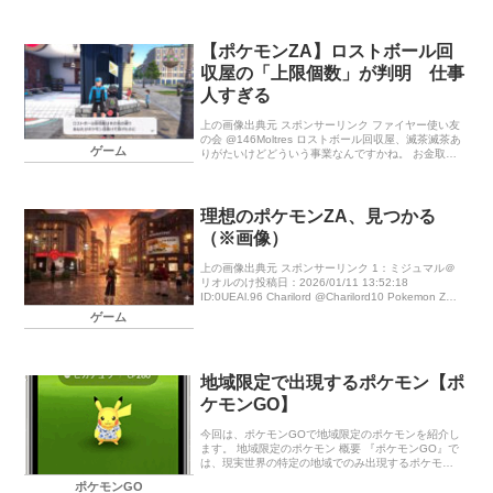
【ポケモンZA】ロストボール回
収屋の「上限個数」が判明 仕事
人すぎる
上の画像出典元 スポンサーリンク ファイヤー使い友
の会 @146Moltres ロストボール回収屋、滅茶滅茶あ
ゲーム
りがたいけどどういう事業なんですかね。 お金取ら
れると思ったらタダだし… […]
理想のポケモンZA、見つかる
（※画像）
上の画像出典元 スポンサーリンク 1：ミジュマル＠
リオルのけ投稿日：2026/01/11 13:52:18
ID:0UEAl.96 Charilord @Charilord10 Pokemon ZA
se ver […]
ゲーム
地域限定で出現するポケモン【ポ
ケモンGO】
今回は、ポケモンGOで地域限定のポケモンを紹介し
ます。 地域限定のポケモン 概要 『ポケモンGO』で
は、現実世界の特定の地域でのみ出現するポケモン
がいます。 この記事では図鑑の地方ごとに、地域限
ポケモンGO
定ポケモンを紹介していきま […]