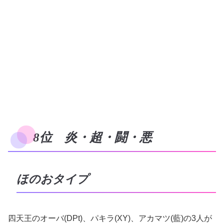
8位 炎・超・闘・悪
ほのおタイプ
四天王のオーバ(DPt)、パキラ(XY)、アカマツ(藍)の3人が