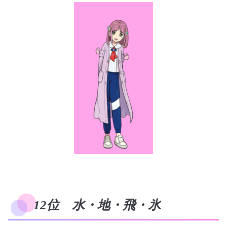
12位 水・地・飛・氷