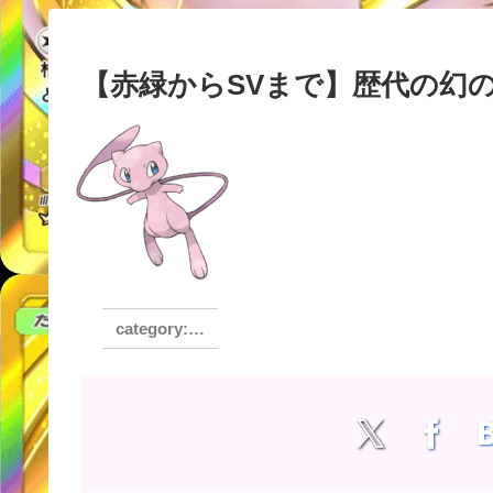
【赤緑からSVまで】歴代の幻
おすすめ