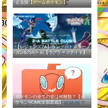
える技【ゲームポケモン】
【レジェンズZA】ランクバトルシー
ズン6のルール【ラグラージナイト】
ポケモンの全ての姿は何種類？【ポ
ケモンHOME全国図鑑】