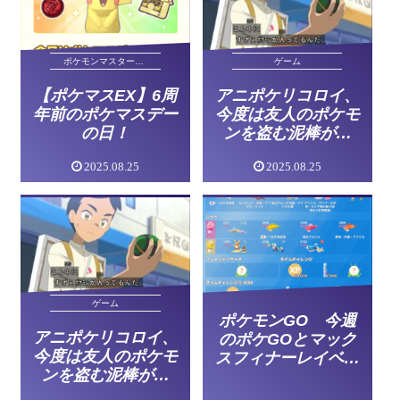
ポケモンマスターズEX
ゲーム
【ポケマスEX】6周
アニポケリコロイ、
年前のポケマスデー
今度は友人のポケモ
の日！
ンを盗む泥棒が登
場･･･ヤバイやつ多
2025.08.25
2025.08.25
くないか？
ゲーム
ポケモンGO 今週
アニポケリコロイ、
のポケGOとマック
今度は友人のポケモ
スフィナーレイベン
ンを盗む泥棒が登
ト
場･･･ヤバイやつ多