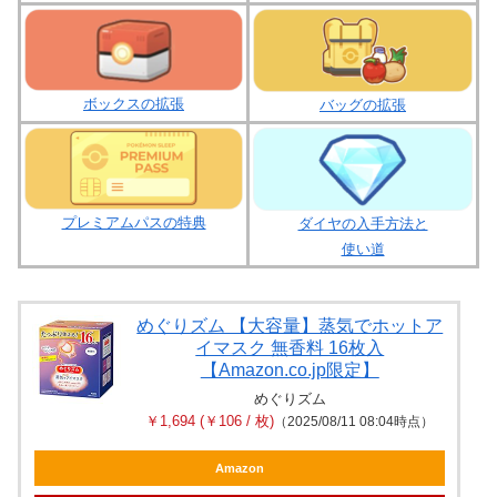
ボックスの拡張
バッグの拡張
プレミアムパスの特典
ダイヤの入手方法と
使い道
めぐりズム 【大容量】蒸気でホットア
イマスク 無香料 16枚入
【Amazon.co.jp限定】
めぐりズム
￥1,694 (￥106 / 枚)
（2025/08/11 08:04時点）
Amazon