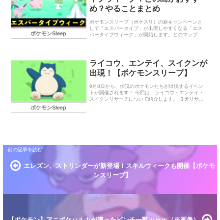
め？やることまとめ
ポケモンスリープ（ポケスリ）の新キャンペーンと
して「エスパータイプ」が出現しやすくなる「エス
ポケモンSleep
パータイプウィーク」が開始します。どのマップ
（フィールド）がおすすめかどうかも紹介します。
ミニアメブーストの効果もあります。
ライコウ、エンテイ、スイクンが
出現！【ポケモンスリープ】
9月8日から、伝説のポケモンたちが出現するイベン
トが開催されます！ 今回は、ライコウ・エンテイ・
スイクンリサーチについて紹介します。 ３犬リサー
チ ライコウ・エンテイ・スイクンが出現 イベントの
ポケモンSleep
概要 9/8(月) 4:0 […]
エレズン、ストリンダーが新登場！スキルウィークも開催【ポケモ
ンスリープ】
【ポケモン】アニポケハルカが遭ったピンチ一覧ｗｗｗ（※画像）