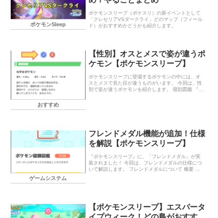
ポケモンスリープ（ポケスリ）の新イベントとして
「クレセリアVSダークライ」どのマップ（フィール
ポケモンSleep
ド）がおすすめかどうかも紹介します。
【性別】オスとメスで姿が違うポ
ケモン【ポケモンスリープ】
ポケモンスリープに登場するポケモンの中には、オ
スとメスで見た目が違うものがいます。 今回は、性
別で姿が違うポケモンを紹介します。 寝顔図鑑 『ポ
ケモンスリープ』の寝顔図鑑にはそれぞれの姿や寝
顔について、オスの姿とメスの姿 […]
おすすめ
フレンドメダル機能が追加！仕様
を解説【ポケモンスリープ】
『ポケモンスリープ』に、「フレンドメダル」が実
装されました！ 今回は、フレンドメダルの仕様につ
いて解説します。 フレンドメダルについて 概要 メ
ニューからポケモン寝顔図鑑に進み、右上にあるハ
ゲームシステム
ートのアイコンを選ぶことでフレ […]
【ポケモンスリープ】エスパータ
イプウィーク！どの島がおすす