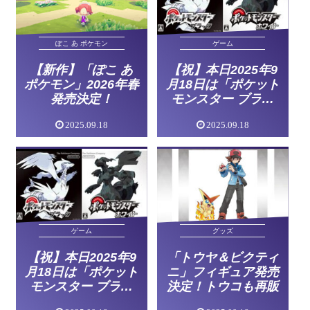
ぽこ あ ポケモン
ゲーム
【新作】「ぽこ あ
【祝】本日2025年9
ポケモン」2026年春
月18日は「ポケット
発売決定！
モンスター ブラッ
ク・ホワイト」15周
2025.09.18
2025.09.18
年！お祝いイラス
ト・感想まとめ
ゲーム
グッズ
【祝】本日2025年9
「トウヤ＆ビクティ
月18日は「ポケット
ニ」フィギュア発売
モンスター ブラッ
決定！トウコも再販
ク・ホワイト」15周