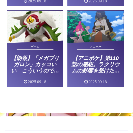
2025.09.18
2025.09.18
年！【お祝いイラス
ト・感想まとめ】
ゲーム
アニポケ
【朗報】「メガブリ
【アニポケ】第110
ガロン」カッコい
話の感想。ラクリウ
い こういうので良
ムの影響を受けた六
いんだよってデザイ
英雄達とのバトル！
2025.09.18
2025.09.18
ンが来たな