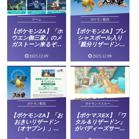
ゲーム
ポケモン配信
【ポケモンZA】「ホ
【ポケモンZA】プレ
ウエン御三家」のメ
シャスボール入り
ガストーン来るぞ！
「親分リザードン」
なお入手方法
配布！リザードン大
2025.12.09
2025.12.09
進撃開幕
ポケモン配信
ポケモンマスターズEX
【ポケモンZA】「お
【ポケマスEX】「ワ
おきいリザードン
タル＆リザードン」
（オヤブン）」配
がバディーズサーチ
布！プレシャスボー
に登場中！