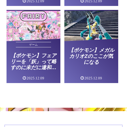
2025.12.09
2025.12.09
ル入り
ゲーム
【ポケモン】メガル
【ポケモン】フェア
カリオZのここが気
リーを「妖」って略
になる
すのに未だに違和感
ある
2025.12.09
2025.12.09