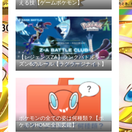
える技【ゲームポケモン】
【レジェンズZA】ランクバトルシー
ズン6のルール【ラグラージナイト】
ポケモンの全ての姿は何種類？【ポ
ケモンHOME全国図鑑】