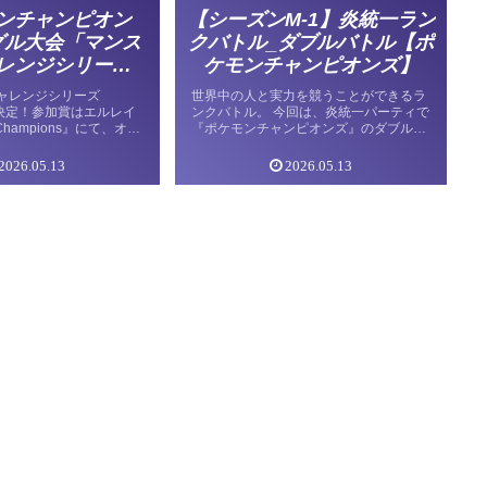
ンチャンピオン
【シーズンM-1】炎統一ラン
グル大会「マンス
クバトル_ダブルバトル【ポ
レンジシリーズ
ケモンチャンピオンズ】
.06」が開催決定
ャレンジシリーズ
世界中の人と実力を競うことができるラ
開催決定！参加賞はエルレイ
ンクバトル。 今回は、炎統一パーティで
 Champions』にて、オン
『ポケモンチャンピオンズ』のダブルバ
ンスリーチャレンジシリ
トルを戦った結果をまとめました。 パー
6」 の開催が発表されまし
ティ紹介 今回はメガバクーダとコータス
2026.05.13
2026.05.13
加賞は、バンギラス。さら
を主力にして、トリックルーム状態の
ーポン100枚」や限定称
[…]
おり、対戦勢だけでなく
注目のイベントとなって
スケジュール エントリー
年6月19日（金）11:00～6
0:59 ※大会開催途中から
ゲーム内「バトル」
大会」からエントリーで
期間 📅2026年6月26