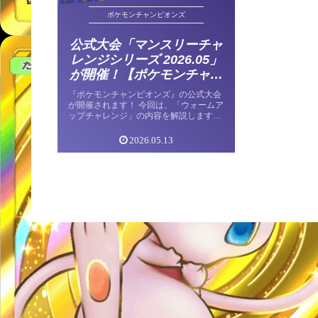
ポケモンチャンピオンズ
公式大会「マンスリーチャ
レンジシリーズ 2026.05」
が開催！【ポケモンチャン
ピオンズ】
『ポケモンチャンピオンズ』の公式大会
が開催されます！ 今回は、「ウォームア
ップチャレンジ」の内容を解説します。
大会概要 大会の期間 開催期間は、 5月
29日(金)11時～6月1日(月)10時59分。
2026.05.13
エントリー受付は、 […]