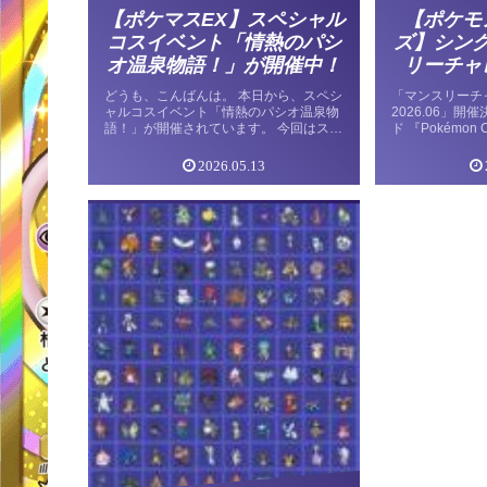
【ポケマスEX】スペシャル
【ポケモ
コスイベント「情熱のパシ
ズ】シン
オ温泉物語！」が開催中！
リーチャ
2026
どうも、こんばんは。 本日から、スペシ
「マンスリーチ
ャルコスイベント「情熱のパシオ温泉物
2026.06」
語！」が開催されています。 今回はスペ
ド 『Pokémon
シャルコス姿のアオキとアスナが登場。
ライン大会「マ
どちらも温泉にちなんだ衣装での実装と
ーズ 2026.0
2026.05.13
なっています。 本日から開催のイベント
た。 今回の参
スペシャルコスイベント「情熱のパシオ
に「ファストク
温泉物語！」 バディーズサーチ アオキ
号も用意されて
ピックアップスぺコスBサーチ 「アオキ
記念参加勢にも
（スペシャル２）＆ネッコアラ」の性能
います。 開催
わざ 通常 テラスタル：ノーマル パッシ
期間 📅 2026
ブスキル 通常 テラスタル：ノーマル 終
月29日（月）1
わりに… 本日から開催のイベント スペ
でも参加可能※
シャルコスイベント「情熱のパシオ温泉
→「オンライン
物語！」 バディーズサーチ アオキピッ
きます。 大会開催
クアップスぺコスBサーチ 「アオ…
日…