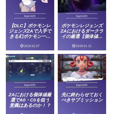
legendZA
legendZA
【DLC】ポケモンレ
ポケモンレジェンズ
ジェンズZAで入手で
ZAにおけるダークラ
きる幻ポケモン一覧
イの厳選【個体値、
と入手方法
性格、色違いについ
2026.02.07
2026.01.31
て】
legendZA
legendZA
ZAにおける個体値厳
先に終わらせておく
選でA0・C0を狙う
べきサブミッション
意義はあるのか！？