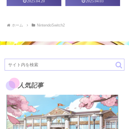
2025.04.20
2025.04.03
など店舗予約】
ホーム
NintendoSwitch2
人気記事