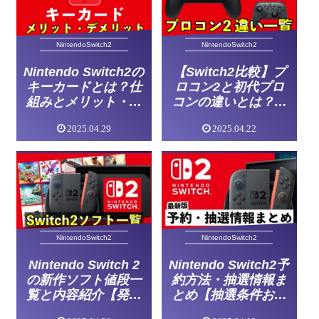
NintendoSwitch2
NintendoSwitch2
Nintendo Switch2の
【Switch2比較】プ
キーカードとは？仕
ロコン2と初代プロ
組みとメリット・デ
コンの違いとは？買
メリットを徹底解説
い替え前に知ってお
2025.04.29
2025.04.22
【ソフト一覧】
きたい機能まとめ
NintendoSwitch2
NintendoSwitch2
Nintendo Switch 2
Nintendo Switch2予
の新作ソフト値段一
約方法・抽選情報ま
覧と内容紹介【発売
とめ【抽選条件おす
日一覧】
すめ店舗・Amazon