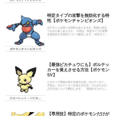
ンピオンズ」もスマホ版ダウンロードしてたな～と
思いだし、7月のマンスリーチャレンジ開始時くらい
からスマホ版でプレイしてました。 自宅のみのプレ
イなので、データ通信料もかかりません。 スマホっ
特定タイプの攻撃を無効化する特
て便利だな～とつくづく感じましたね。 マンスリー
チャレンジの参加賞も受け取りました。 クチートは
性【ポケモンチャンピオンズ】
今後使用する機会あるのかな…。 最近は「ヒスイゾ
ロアーク」と「ドダイトス」をよく使用していま
ポケモンには様々な特性がありますが、防御に役立
す。 「ヒスイゾロアー…
つものも多くあります。 今回は、特定タイプの攻撃
を無効化する特性について解説します。 特定タイプ
の攻撃を無効化 特性によって無効化できるタイプ
は、みず・ほのお・でんき・くさ・ […]
ポケモンチャンピオンズ
【最強ピカチュウにも】ボルテッ
カーを覚えさせる方法【ポケモン
SV】
ピカチュウ系統が使える強力な技、ボルテッカー。
今回は、ボルテッカーを覚える方法・でんきだまの
入手方法について解説します。 「最強のピカチュ
ウ」も、ボルテッカー習得が可能です。 通常はタマ
ゴ技として習得 技データ 技 ボ […]
スカーレット・バイオレット
【専用技】特定のポケモンだけが