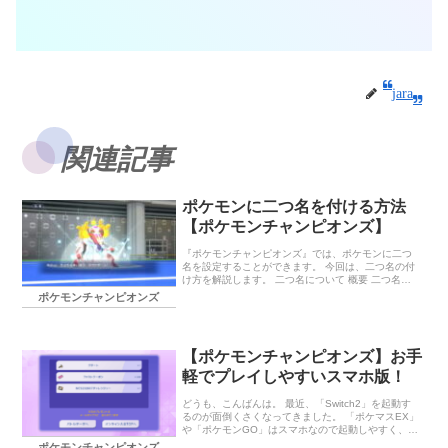
jara
関連記事
ポケモンに二つ名を付ける方法
【ポケモンチャンピオンズ】
『ポケモンチャンピオンズ』では、ポケモンに二つ
名を設定することができます。 今回は、二つ名の付
け方を解説します。 二つ名について 概要 二つ名が
付いたポケモンは、バトルでポケモンを場に出した
ポケモンチャンピオンズ
ときに名前の前に二つ名が表示さ […]
【ポケモンチャンピオンズ】お手
軽でプレイしやすいスマホ版！
どうも、こんばんは。 最近、「Switch2」を起動す
るのが面倒くさくなってきました。 「ポケマスEX」
や「ポケモンGO」はスマホなので起動しやすく、毎
日プレイしています。 そういえば、「ポケモンチャ
ポケモンチャンピオンズ