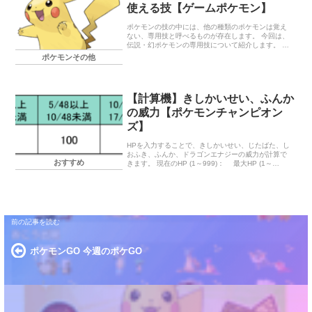
使える技【ゲームポケモン】
ポケモンの技の中には、他の種類のポケモンは覚え
ない、専用技と呼べるものが存在します。 今回は、
伝説・幻ポケモンの専用技について紹介します。 一
般ポケモンの専用技 この記事では、『スカーレッ
ポケモンその他
ト・バイオレット』までに登場した […]
【計算機】きしかいせい、ふんか
の威力【ポケモンチャンピオン
ズ】
HPを入力することで、きしかいせい、じたばた、し
おふき、ふんか、ドラゴンエナジーの威力が計算で
おすすめ
きます。 現在のHP (1～999)： 最大HP (1～
999)： きしかいせい(※1)： ふんか(※2)：
(※1) […]
ポケモンGO 今週のポケGO