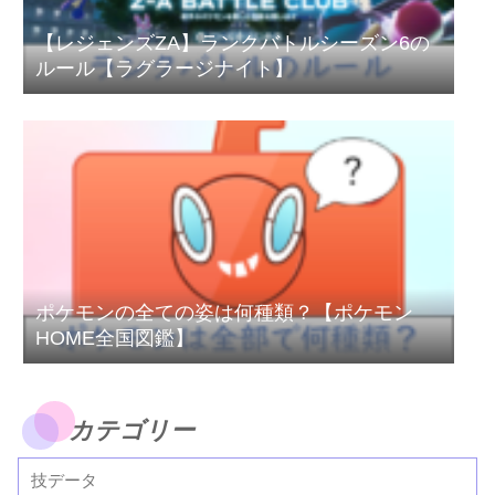
【レジェンズZA】ランクバトルシーズン6の
ルール【ラグラージナイト】
ポケモンの全ての姿は何種類？【ポケモン
HOME全国図鑑】
カテゴリー