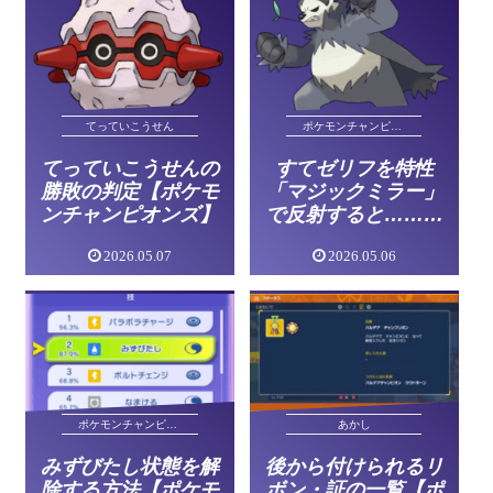
てっていこうせん
ポケモンチャンピオンズ
てっていこうせんの
すてゼリフを特性
勝敗の判定【ポケモ
「マジックミラー」
ンチャンピオンズ】
で反射すると……？
【ポケモンチャンピ
2026.05.07
2026.05.06
オンズ】
ポケモンチャンピオンズ
あかし
みずびたし状態を解
後から付けられるリ
除する方法【ポケモ
ボン・証の一覧【ポ