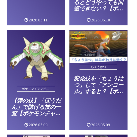
るとどうやっても回
復できない？【ポケ
モンチャンピオン
2026.05.11
2026.05.10
ズ】
ちょうはつ
変化技を「ちょうは
つ」して「アンコー
ポケモンチャンピオンズ
ル」すると？【ポケ
モンチャンピオン
【弾の技】「ぼうだ
ズ】
ん」で防げる技の一
覧【ポケモンチャン
ピオンズ】
2026.05.09
2026.05.09