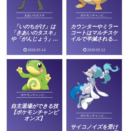
きあいのタスキ
ポケモンチャンピオンズ
「いのちがけ」は
カウンターやミラー
「きあいのタスキ」
コートはマルチスケ
や「がんじょう」を
イルで半減される？
貫通する？【ポケモ
【ポケモンSV】
2026.05.14
2026.05.12
ンチャンピオンズ】
ポケモンチャンピオンズ
自主退場ができる技
【ポケモンチャンピ
ポケモンチャンピオンズ
オンズ】
サイコノイズを受け