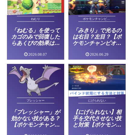
ねむり
ポケモンチャンピオンズ
「ねむる」を使って
「みきり」で光るの
カゴのみで回復した
は右目？左目？【ポ
らあくびの効果は消
ケモンチャンピオン
える？【ポケモンチ
ズ】
2026.08.07
2026.06.29
ャンピオンズ】
にげられない
プレッシャー
【にげられない】相
「プレッシャー」が
手を交代させない技
効かない技がある？
と対策【ポケモンチ
【ポケモンチャンピ
ャンピオンズ】
オンズ】