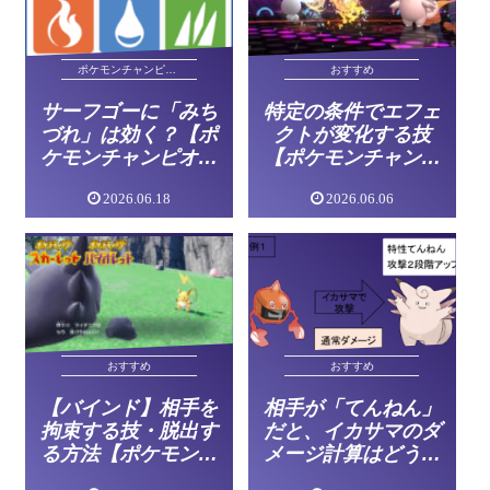
ポケモンチャンピオンズ
おすすめ
サーフゴーに「みち
特定の条件でエフェ
づれ」は効く？【ポ
クトが変化する技
ケモンチャンピオン
【ポケモンチャンピ
ズ】
オンズ】
2026.06.18
2026.06.06
おすすめ
おすすめ
【バインド】相手を
相手が「てんねん」
拘束する技・脱出す
だと、イカサマのダ
る方法【ポケモンチ
メージ計算はどうな
ャンピオンズ】
る？【ポケモンチャ